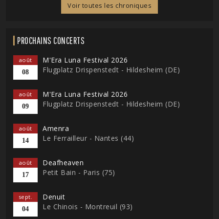
Voir toutes les chroniques
PROCHAINS CONCERTS
M'Era Luna Festival 2026
août
Flugplatz Drispenstedt - Hildesheim (DE)
08
M'Era Luna Festival 2026
août
Flugplatz Drispenstedt - Hildesheim (DE)
09
Amenra
août
Le Ferrailleur - Nantes (44)
14
Deafheaven
août
Petit Bain - Paris (75)
17
Denuit
sept.
Le Chinois - Montreuil (93)
04