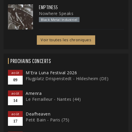
EMPTINESS
Nowhere Speaks
Black Metal Industriel
Voir toutes les chroniques
PROCHAINS CONCERTS
M'Era Luna Festival 2026
août
Flugplatz Drispenstedt - Hildesheim (DE)
09
Amenra
août
Le Ferrailleur - Nantes (44)
14
Deafheaven
août
Petit Bain - Paris (75)
17