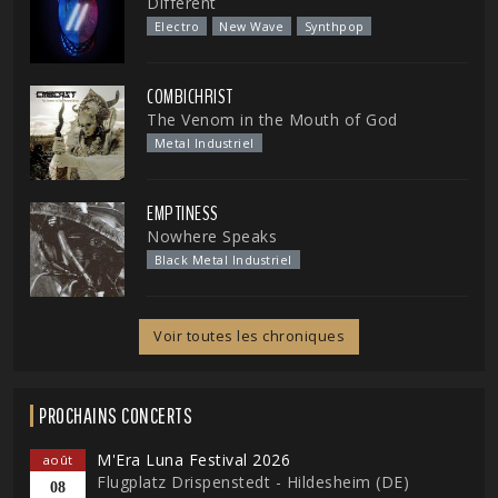
Different
Electro
New Wave
Synthpop
COMBICHRIST
The Venom in the Mouth of God
Metal Industriel
EMPTINESS
Nowhere Speaks
Black Metal Industriel
Voir toutes les chroniques
PROCHAINS CONCERTS
M'Era Luna Festival 2026
août
Flugplatz Drispenstedt - Hildesheim (DE)
08