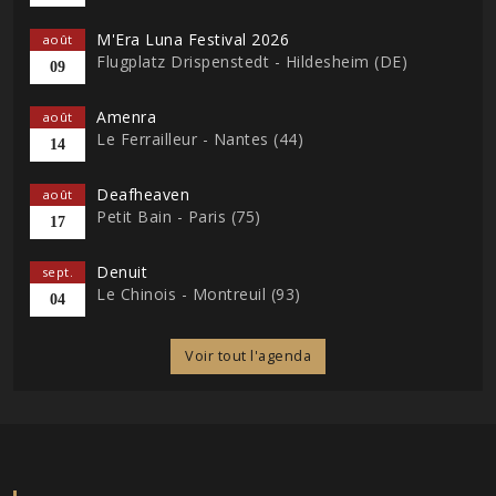
M'Era Luna Festival 2026
août
Flugplatz Drispenstedt - Hildesheim (DE)
09
Amenra
août
Le Ferrailleur - Nantes (44)
14
Deafheaven
août
Petit Bain - Paris (75)
17
Denuit
sept.
Le Chinois - Montreuil (93)
04
Voir tout l'agenda