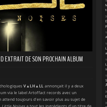
5
M
t
3
D
1
A
1
 EXTRAIT DE SON PROCHAIN ALBUM
1
s
1
S
Å
ythologiques
V▲LH▲LL
annonçait il y a deux
3
um via le label Artoffact records avec un
E
'on attend toujours d'en savoir plus au sujet de
3
.
Little Noises
a tout les ingrédients d'un titre de