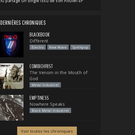
IG partage un single issu de son nouvel EP
DERNIÈRES CHRONIQUES
BLACKBOOK
Different
Electro
New Wave
Synthpop
COMBICHRIST
The Venom in the Mouth of
God
Metal Industriel
EMPTINESS
Nowhere Speaks
Black Metal Industriel
Voir toutes les chroniques