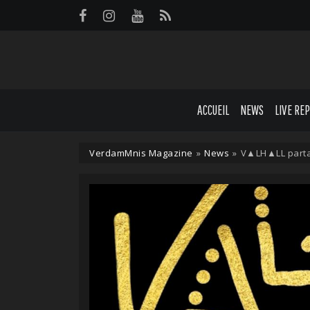
Panneau de gestion des cookies
ACCUEIL
NEWS
LIVE RE
VerdamMnis Magazine
»
News
»
V▲LH▲LL partag