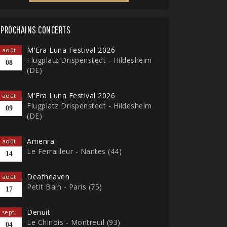
PROCHAINS CONCERTS
M'Era Luna Festival 2026
août
Flugplatz Drispenstedt - Hildesheim
08
(DE)
M'Era Luna Festival 2026
août
Flugplatz Drispenstedt - Hildesheim
09
(DE)
Amenra
août
Le Ferrailleur - Nantes (44)
14
Deafheaven
août
Petit Bain - Paris (75)
17
Denuit
sept.
Le Chinois - Montreuil (93)
04