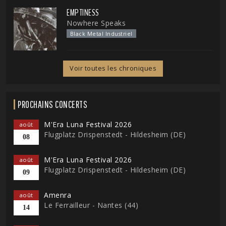
EMPTINESS
Nowhere Speaks
Black Metal Industriel
Voir toutes les chroniques
PROCHAINS CONCERTS
M'Era Luna Festival 2026
août
Flugplatz Drispenstedt - Hildesheim (DE)
08
M'Era Luna Festival 2026
août
Flugplatz Drispenstedt - Hildesheim (DE)
09
Amenra
août
Le Ferrailleur - Nantes (44)
14