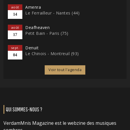
Amenra
août
Le Ferrailleur - Nantes (44)
14
Deafheaven
août
Petit Bain - Paris (75)
17
Denuit
sept.
Le Chinois - Montreuil (93)
04
Voir tout l'agenda
QUI SOMMES-NOUS ?
VerdamMnis Magazine est le webzine des musiques
sombres.