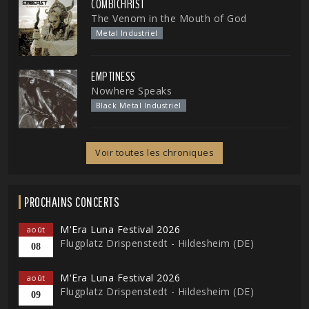
COMBICHRIST
The Venom in the Mouth of God
Metal Industriel
EMPTINESS
Nowhere Speaks
Black Metal Industriel
Voir toutes les chroniques
PROCHAINS CONCERTS
M'Era Luna Festival 2026
août
Flugplatz Drispenstedt - Hildesheim (DE)
08
M'Era Luna Festival 2026
août
Flugplatz Drispenstedt - Hildesheim (DE)
09