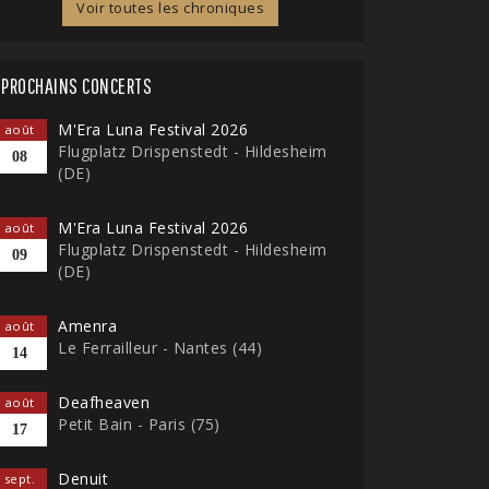
Voir toutes les chroniques
PROCHAINS CONCERTS
M'Era Luna Festival 2026
août
Flugplatz Drispenstedt - Hildesheim
08
(DE)
M'Era Luna Festival 2026
août
Flugplatz Drispenstedt - Hildesheim
09
(DE)
Amenra
août
Le Ferrailleur - Nantes (44)
14
Deafheaven
août
Petit Bain - Paris (75)
17
Denuit
sept.