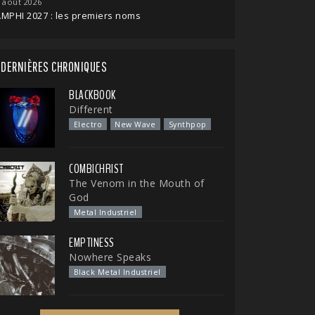
 août 2026
MPHI 2027 : les premiers noms
DERNIÈRES CHRONIQUES
BLACKBOOK
Different
Electro
New Wave
Synthpop
COMBICHRIST
The Venom in the Mouth of
God
Metal Industriel
EMPTINESS
Nowhere Speaks
Black Metal Industriel