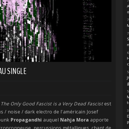
7
o
7
M
7
S
6
H
AU SINGLE
5
g
5
M
t
The Only Good Fascist is a Very Dead Fascist
est
3
s / noise / dark electro de l'américain Josef
D
 punk
Propagandhi
auquel
Nahja
Mora
apporte
 tronçonneuse, percussions métalliques, chant de