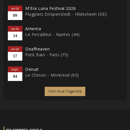
M'Era Luna Festival 2026
août
Flugplatz Drispenstedt - Hildesheim (DE)
09
Amenra
août
Le Ferrailleur - Nantes (44)
14
Deafheaven
août
Petit Bain - Paris (75)
17
Denuit
sept.
Le Chinois - Montreuil (93)
04
Voir tout l'agenda