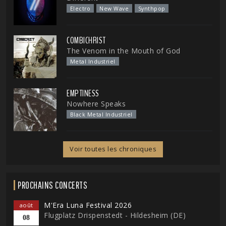
Electro
New Wave
Synthpop
COMBICHRIST
The Venom in the Mouth of God
Metal Industriel
EMPTINESS
Nowhere Speaks
Black Metal Industriel
Voir toutes les chroniques
PROCHAINS CONCERTS
M'Era Luna Festival 2026
août
Flugplatz Drispenstedt - Hildesheim (DE)
08