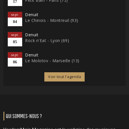
Petit Bain - Paris (75)
17
Denuit
sept.
Le Chinois - Montreuil (93)
04
Denuit
sept.
Rock n'Eat - Lyon (69)
05
Denuit
sept.
Le Molotov - Marseille (13)
06
Voir tout l'agenda
QUI SOMMES-NOUS ?