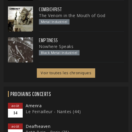
COMBICHRIST
The Venom in the Mouth of God
Metal Industriel
EMPTINESS
Nowhere Speaks
Black Metal Industriel
Voir toutes les chroniques
PROCHAINS CONCERTS
Amenra
août
Le Ferrailleur - Nantes (44)
14
Deafheaven
août