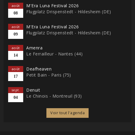
M'Era Luna Festival 2026
août
Flugplatz Drispenstedt - Hildesheim (DE)
08
M'Era Luna Festival 2026
août
Flugplatz Drispenstedt - Hildesheim (DE)
09
Amenra
août
Le Ferrailleur - Nantes (44)
14
Deafheaven
août
Petit Bain - Paris (75)
17
Denuit
sept.
Le Chinois - Montreuil (93)
04
Voir tout l'agenda