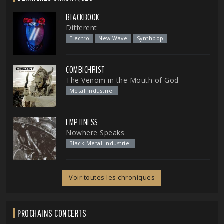
BLACKBOOK
Different
Electro
New Wave
Synthpop
COMBICHRIST
The Venom in the Mouth of God
Metal Industriel
EMPTINESS
Nowhere Speaks
Black Metal Industriel
Voir toutes les chroniques
PROCHAINS CONCERTS