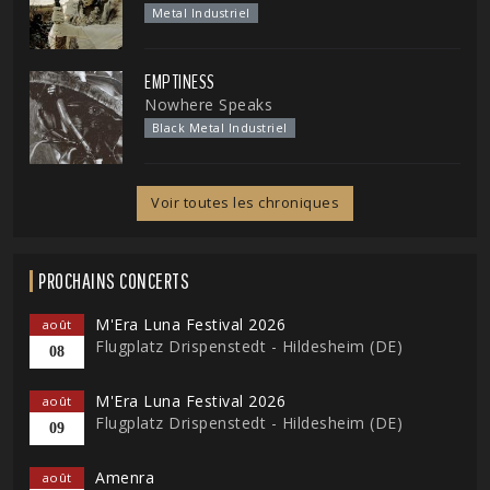
Metal Industriel
EMPTINESS
Nowhere Speaks
Black Metal Industriel
Voir toutes les chroniques
PROCHAINS CONCERTS
M'Era Luna Festival 2026
août
Flugplatz Drispenstedt - Hildesheim (DE)
08
M'Era Luna Festival 2026
août
Flugplatz Drispenstedt - Hildesheim (DE)
09
Amenra
août