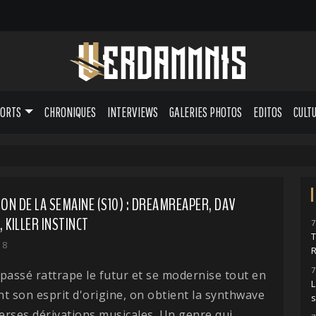
PORTS
CHRONIQUES
INTERVIEWS
GALERIES PHOTOS
EDITOS
CULT
ION DE LA SEMAINE (S10) : DREAMREAPER, DAV
 KILLER INSTINCT
7
18
7
passé rattrape le futur et se modernise tout en
L
t son esprit d'origine, on obtient la synthwave
verses dérivations musicales. Un genre qui...