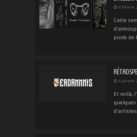
9 février
Cette sem
d'atmosph
poids de 
RÉTROSPEC
4 janvier
Et voilà,
quelques
d'artistes