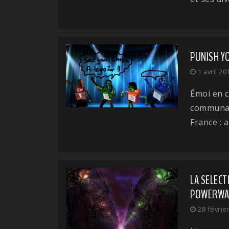
PUNISH Y
1 avril 20
Émoi en c
communau
France : 
LA SELECT
POWERWA
28 févrie