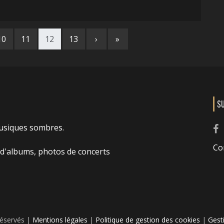
10
11
12
13
›
»
S
usiques sombres.
Co
 d'albums, photos de concerts
réservés |
Mentions légales
|
Politique de gestion des cookies
|
Gest