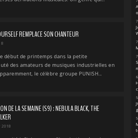
7
o
7
OURSELF REMPLACE SON CHANTEUR
7
18
M
e début de printemps dans la petite
7
S
té des amateurs de musiques industrielles en
apparemment, le célèbre groupe PUNISH...
6
H
5
ION DE LA SEMAINE (S9) : NEBULA BLACK, THE
g
LKER
5
M
r 2018
t