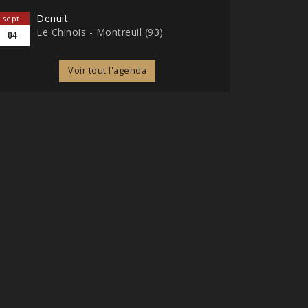
Denuit
sept.
Le Chinois - Montreuil (93)
04
Voir tout l'agenda