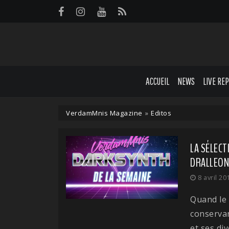
Panneau de gestion des cookies
ACCUEIL
NEWS
LIVE RE
VerdamMnis Magazine
»
Editos
LA SÉLECT
DRALLEON,
8 avril 20
Quand le 
conservan
et ses di