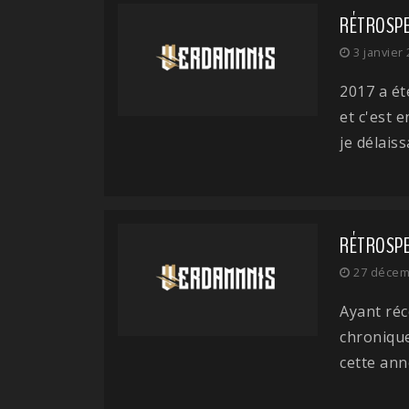
RÉTROSPEC
3 janvier
2017 a ét
et c'est 
je délaiss
RÉTROSPEC
27 décem
Ayant ré
chronique
cette anné