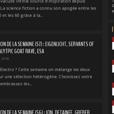
 vacuité infinie source d'inspiration depuis
3
D
 La science fiction a connu son apogée entre les
et les 60 grâce à la...
ION DE LA SEMAINE (S7) : EIGENLICHT, SERVANTS OF
LYTPIC GOAT RAVE, ESA
r 2018
Electro ? Cette semaine on mélange les deux
ur une sélection hétérogène. Choisissez votre
embrassez-les...
ION DE LA SEMAINE (S6) : ION, DETAINEE, GREBER