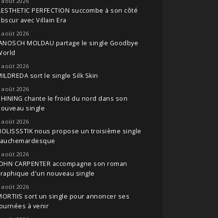
 août 2026
AESTHETIC PERFECTION succombe à son côté
bscur avec Villain Era
 août 2026
JANOSCH MOLDAU partage le single Goodbye
World
 août 2026
ILDREDA sort le single Silk Skin
 août 2026
HINING chante le froid du nord dans son
nouveau single
 août 2026
OLISSSTIK nous propose un troisième single
cauchemardesque
 août 2026
JOHN CARPENTER accompagne son roman
raphique d'un nouveau single
 août 2026
ORTIIS sort un single pour annoncer ses
ournées à venir