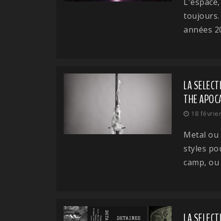
L'espace,
toujours.
années 20 
LA SELECT
THE APOCA
18 févrie
Metal ou 
styles po
camp, ou 
LA SELECT