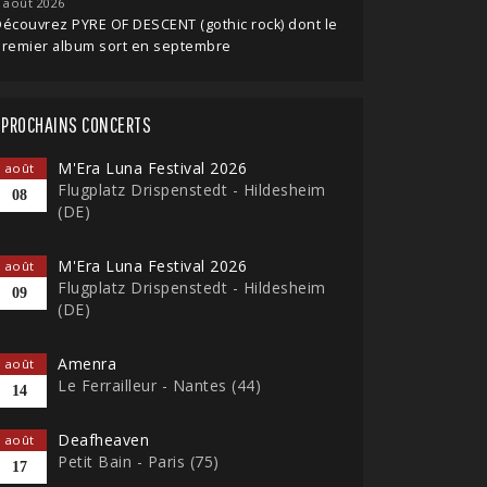
 août 2026
écouvrez PYRE OF DESCENT (gothic rock) dont le
premier album sort en septembre
PROCHAINS CONCERTS
M'Era Luna Festival 2026
août
Flugplatz Drispenstedt - Hildesheim
08
(DE)
M'Era Luna Festival 2026
août
Flugplatz Drispenstedt - Hildesheim
09
(DE)
Amenra
août
Le Ferrailleur - Nantes (44)
14
Deafheaven
août
Petit Bain - Paris (75)
17