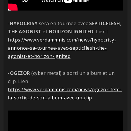
-
HYPOCRISY
sera en tournée avec
SEPTICFLESH
,
THE
AGONIST
et
HORIZON
IGNITED
. Lien :
https://www.verdammnis.com/news/hypocrisy-
annonce-sa-tournee-avec-septicflesh-the-
agonist-et-horizon-ignited
-
OGEZOR
(cyber metal) a sorti un album et un
clip. Lien
https://www.verdammnis.com/news/ogezor-fete-
la-sortie-de-son-album-avec-un-clip