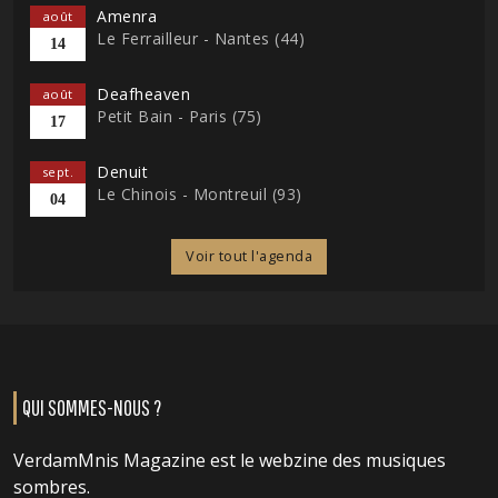
Amenra
août
Le Ferrailleur - Nantes (44)
14
Deafheaven
août
Petit Bain - Paris (75)
17
Denuit
sept.
Le Chinois - Montreuil (93)
04
Voir tout l'agenda
QUI SOMMES-NOUS ?
VerdamMnis Magazine est le webzine des musiques
sombres.