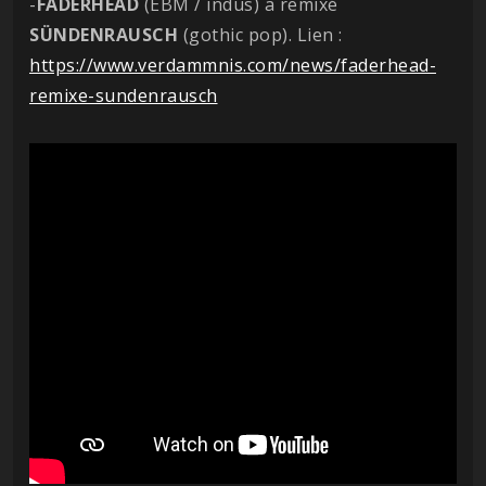
-
FADERHEAD
(EBM / indus) a remixé
SÜNDENRAUSCH
(gothic pop). Lien :
https://www.verdammnis.com/news/faderhead-
remixe-sundenrausch