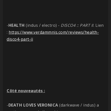
-
HEALTH
(indus / electro) -
DISCO4 :: PART II
. Lien
:
https://www.verdammnis.com/reviews/health-
disco4-part-ii
Côté nouveautés :
-
DEATH LOVES VERONICA
(darkwave / indus) a