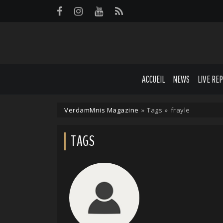
Panneau de gestion des cookies
ACCUEIL
NEWS
LIVE RE
VerdamMnis Magazine
»
Tags
»
frayle
TAGS