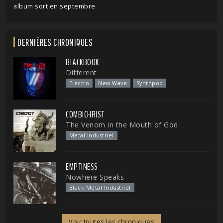
album sort en septembre
DERNIÈRES CHRONIQUES
BLACKBOOK
Different
Electro
New Wave
Synthpop
COMBICHRIST
The Venom in the Mouth of God
Metal Industriel
EMPTINESS
Nowhere Speaks
Black Metal Industriel
Voir toutes les chroniques