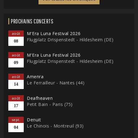
PROCHAINS CONCERTS
M'Era Luna Festival 2026
août
Flugplatz Drispenstedt - Hildesheim (DE)
08
M'Era Luna Festival 2026
août
Flugplatz Drispenstedt - Hildesheim (DE)
09
Amenra
août
Le Ferrailleur - Nantes (44)
14
Deafheaven
août
Petit Bain - Paris (75)
17
Denuit
sept.
Le Chinois - Montreuil (93)
04