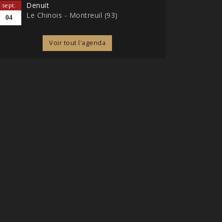
Denuit
sept.
Le Chinois - Montreuil (93)
04
Voir tout l'agenda