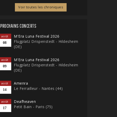
Voir toutes les chroniques
PROCHAINS CONCERTS
M'Era Luna Festival 2026
août
Flugplatz Drispenstedt - Hildesheim
08
(DE)
M'Era Luna Festival 2026
août
Flugplatz Drispenstedt - Hildesheim
09
(DE)
Amenra
août
Le Ferrailleur - Nantes (44)
14
Deafheaven
août
Petit Bain - Paris (75)
17