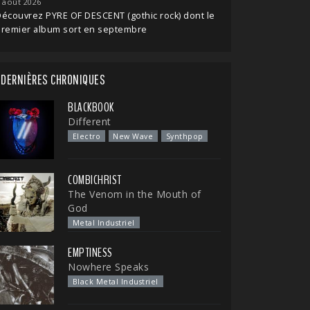
 août 2026
écouvrez PYRE OF DESCENT (gothic rock) dont le
premier album sort en septembre
DERNIÈRES CHRONIQUES
BLACKBOOK
Different
Electro
New Wave
Synthpop
COMBICHRIST
The Venom in the Mouth of
God
Metal Industriel
EMPTINESS
Nowhere Speaks
Black Metal Industriel