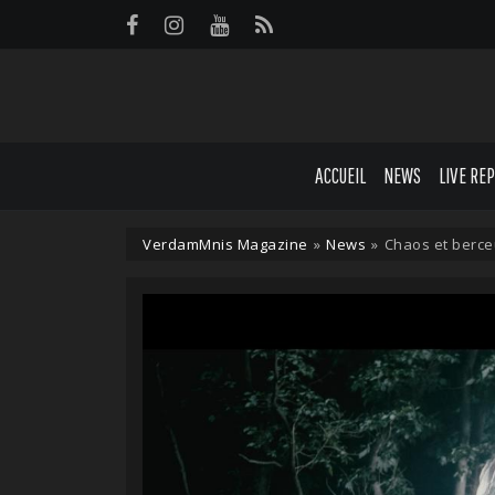
Panneau de gestion des cookies
ACCUEIL
NEWS
LIVE RE
VerdamMnis Magazine
»
News
»
Chaos et berceu