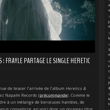
7
o
7
7
M
7
S
 : FRAYLE PARTAGE LE SINGLE HERETIC
6
H
5
g
nue de teaser l'arrivée de l'album
Heretics &
5
hez Napalm Records (
précommande
). Comme le
M
dre à un mélange de berceuses hantées, de
t
ous convaincre, en voici donc un nouveau titre,