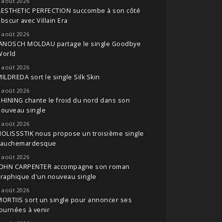
 août 2026
AESTHETIC PERFECTION succombe à son côté
bscur avec Villain Era
 août 2026
JANOSCH MOLDAU partage le single Goodbye
World
 août 2026
ILDREDA sort le single Silk Skin
 août 2026
HINING chante le froid du nord dans son
nouveau single
 août 2026
OLISSSTIK nous propose un troisième single
cauchemardesque
 août 2026
JOHN CARPENTER accompagne son roman
raphique d'un nouveau single
 août 2026
ORTIIS sort un single pour annoncer ses
ournées à venir