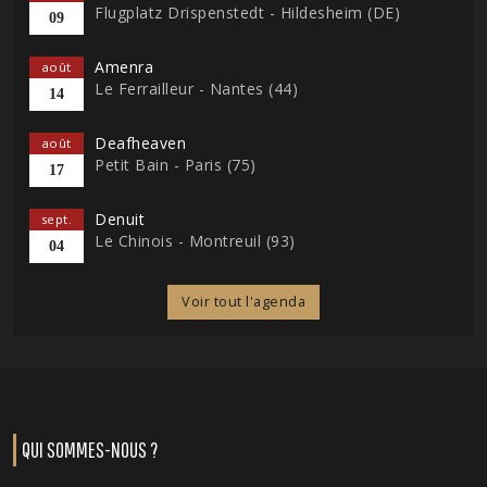
Flugplatz Drispenstedt - Hildesheim (DE)
09
Amenra
août
Le Ferrailleur - Nantes (44)
14
Deafheaven
août
Petit Bain - Paris (75)
17
Denuit
sept.
Le Chinois - Montreuil (93)
04
Voir tout l'agenda
QUI SOMMES-NOUS ?