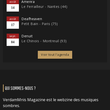
Amenra
août
Le Ferrailleur - Nantes (44)
14
Deafheaven
août
Petit Bain - Paris (75)
17
Denuit
sept.
Le Chinois - Montreuil (93)
04
Voir tout l'agenda
QUI SOMMES-NOUS ?
VerdamMnis Magazine est le webzine des musiques
sombres.