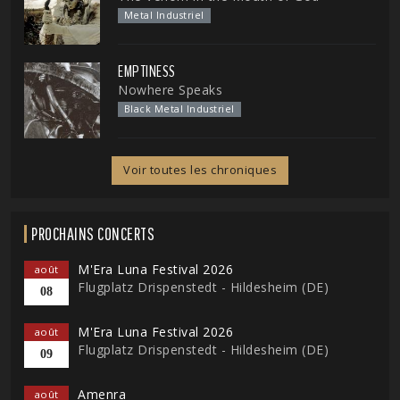
Metal Industriel
EMPTINESS
Nowhere Speaks
Black Metal Industriel
Voir toutes les chroniques
PROCHAINS CONCERTS
M'Era Luna Festival 2026
août
Flugplatz Drispenstedt - Hildesheim (DE)
08
M'Era Luna Festival 2026
août
Flugplatz Drispenstedt - Hildesheim (DE)
09
Amenra
août