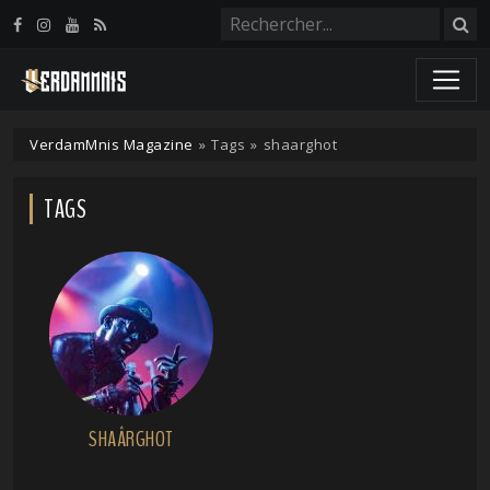
Panneau de gestion des cookies
VerdamMnis Magazine
»
Tags
»
shaarghot
TAGS
SHAÂRGHOT