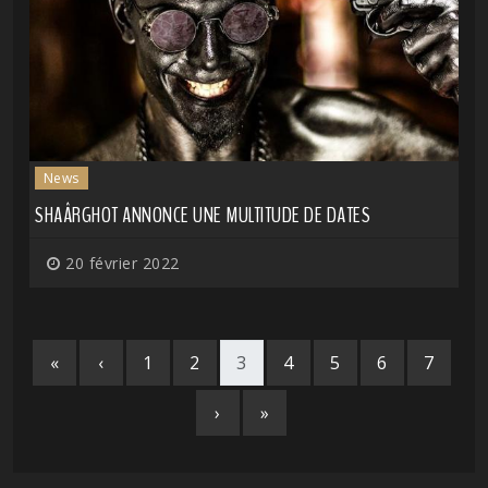
News
SHAÂRGHOT ANNONCE UNE MULTITUDE DE DATES
20 février 2022
«
‹
1
2
3
4
5
6
7
›
»