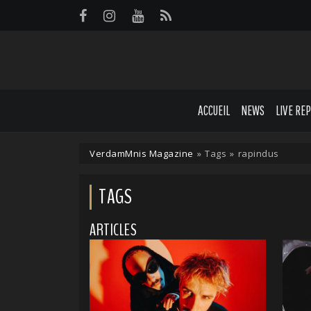
Panneau de gestion des cookies
ACCUEIL
NEWS
LIVE RE
VerdamMnis Magazine
»
Tags
»
rapindus
TAGS
ARTICLES