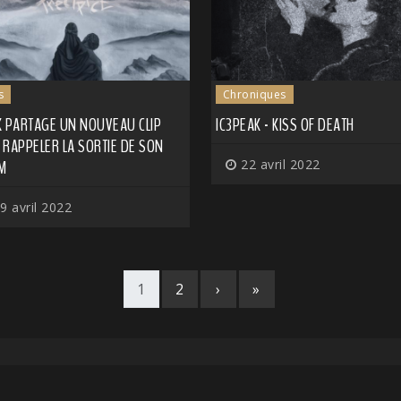
s
Chroniques
K PARTAGE UN NOUVEAU CLIP
IC3PEAK - KISS OF DEATH
RAPPELER LA SORTIE DE SON
M
22 avril 2022
9 avril 2022
1
2
›
»