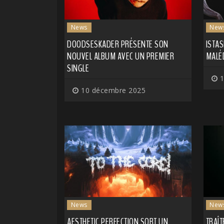
News
New
DOODSESKADER PRÉSENTE SON
ISTAS
NOUVEL ALBUM AVEC UN PREMIER
MALÉ
SINGLE
1
10 décembre 2025
News
New
AESTHETIC PERFECTION SORT UN
TRAÎT