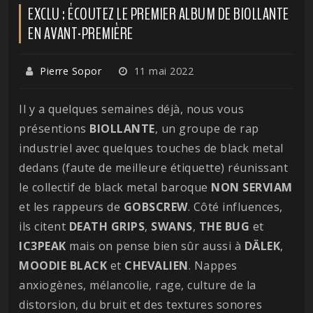
EXCLU : ÉCOUTEZ LE PREMIER ALBUM DE BIOLLANTE
EN AVANT-PREMIÈRE
Pierre Sopor
11 mai 2022
Il y a quelques semaines déjà, nous vous
présentions
BIOLLANTE
, un groupe de rap
industriel avec quelques touches de black metal
dedans (faute de meilleure étiquette) réunissant
le collectif de black metal baroque
NON
SERVIAM
et les rappeurs de
GOBSCREW
. Côté influences,
ils citent
DEATH GRIPS
,
SWANS
,
THE
BUG
et
IC3PEAK
mais on pense bien sûr aussi à
DÄLEK
,
MOODIE BLACK
et
CHEVALIEN
. Nappes
anxiogènes, mélancolie, rage, culture de la
distorsion, du bruit et des textures sonores