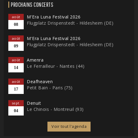
PROCHAINS CONCERTS
M'Era Luna Festival 2026
août
Flugplatz Drispenstedt - Hildesheim (DE)
08
M'Era Luna Festival 2026
août
Flugplatz Drispenstedt - Hildesheim (DE)
09
Amenra
août
Le Ferrailleur - Nantes (44)
14
Deafheaven
août
Petit Bain - Paris (75)
17
Denuit
sept.
Le Chinois - Montreuil (93)
04
Voir tout l'agenda