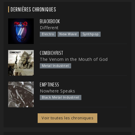
DERNIÈRES CHRONIQUES
BLACKBOOK
Different
Electro
New Wave
Synthpop
COMBICHRIST
The Venom in the Mouth of God
Metal Industriel
EMPTINESS
Nowhere Speaks
Black Metal Industriel
Voir toutes les chroniques