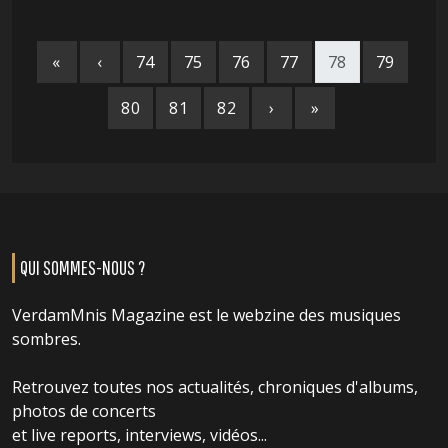
«
‹
74
75
76
77
78
79
80
81
82
›
»
QUI SOMMES-NOUS ?
VerdamMnis Magazine est le webzine des musiques
sombres.
Retrouvez toutes nos actualités, chroniques d'albums,
photos de concerts
et live reports, interviews, vidéos...