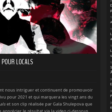
3
D
1
A
1
1
s
P POUR LOCALS
1
S
Å
3
E
nt nous intriguer et continuent de promouvoir
3
P
évu pour 2021 et qui marquera les vingt ans du
3
als
et son clip réalisée par Gala Shulepova que
K
 apprécier le résultat via la video ci-dessous.