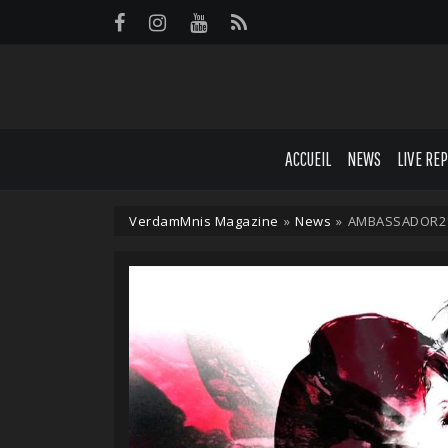
Panneau de gestion des cookies
ACCUEIL
NEWS
LIVE RE
VerdamMnis Magazine
»
News
»
AMBASSADOR21 a