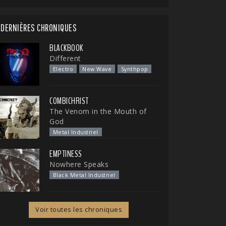
DERNIÈRES CHRONIQUES
BLACKBOOK
Different
Electro
New Wave
Synthpop
COMBICHRIST
The Venom in the Mouth of
God
Metal Industriel
EMPTINESS
Nowhere Speaks
Black Metal Industriel
Voir toutes les chroniques