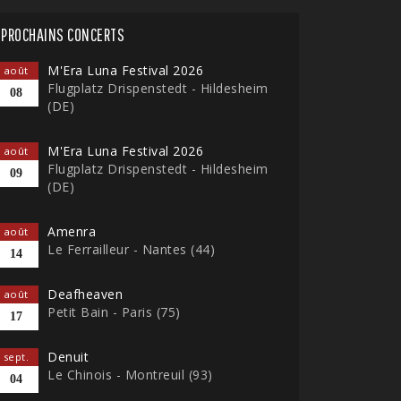
PROCHAINS CONCERTS
M'Era Luna Festival 2026
août
Flugplatz Drispenstedt - Hildesheim
08
(DE)
M'Era Luna Festival 2026
août
Flugplatz Drispenstedt - Hildesheim
09
(DE)
Amenra
août
Le Ferrailleur - Nantes (44)
14
Deafheaven
août
Petit Bain - Paris (75)
17
Denuit
sept.
Le Chinois - Montreuil (93)
04