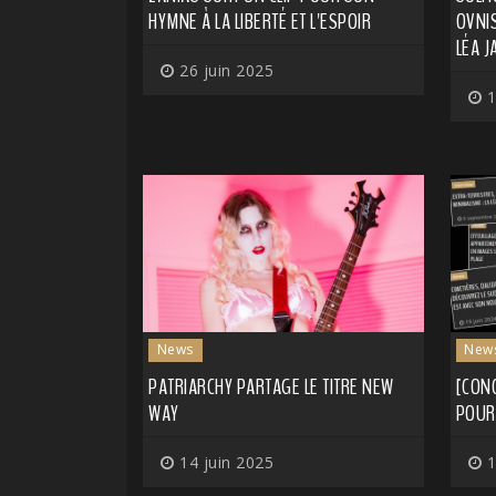
HYMNE À LA LIBERTÉ ET L'ESPOIR
OVNIS
LÉA J
26 juin 2025
1
News
New
PATRIARCHY PARTAGE LE TITRE NEW
[CON
WAY
POUR 
14 juin 2025
1