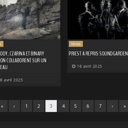
s
News
ODY, CZARINA ET BINARY
PRIEST A REPRIS SOUNDGARDEN
SION COLLABORENT SUR UN
EAU
18 avril 2025
8 avril 2025
«
‹
1
2
3
4
5
6
7
›
»