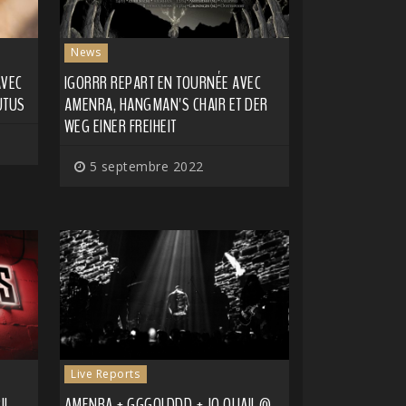
News
AVEC
IGORRR REPART EN TOURNÉE AVEC
UTUS
AMENRA, HANGMAN'S CHAIR ET DER
WEG EINER FREIHEIT
5 septembre 2022
Live Reports
IL
AMENRA + GGGOLDDD + JO QUAIL @