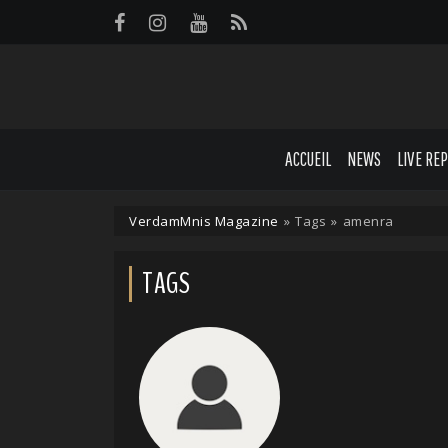
Panneau de gestion des cookies
ACCUEIL
NEWS
LIVE RE
VerdamMnis Magazine
»
Tags
»
amenra
TAGS