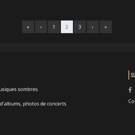
«
‹
1
2
3
›
»
S
usiques sombres.
Co
 d'albums, photos de concerts