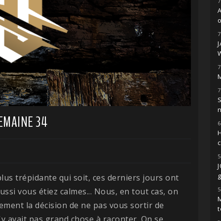
7
o
7
7
M
7
S
EMAINE 34
6
H
5
g
plus trépidante qui soit, ces derniers jours ont
5
ssi vous étiez calmes... Nous, en tout cas, on
M
ement la décision de ne pas vous sortir de
t
n'y avait pas grand chose à raconter. On se