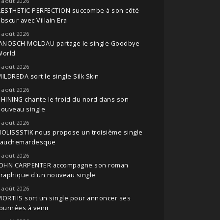
 août 2026
AESTHETIC PERFECTION succombe à son côté
bscur avec Villain Era
 août 2026
JANOSCH MOLDAU partage le single Goodbye
World
 août 2026
ILDREDA sort le single Silk Skin
 août 2026
HINING chante le froid du nord dans son
nouveau single
 août 2026
OLISSSTIK nous propose un troisième single
cauchemardesque
 août 2026
JOHN CARPENTER accompagne son roman
raphique d'un nouveau single
 août 2026
ORTIIS sort un single pour annoncer ses
ournées à venir