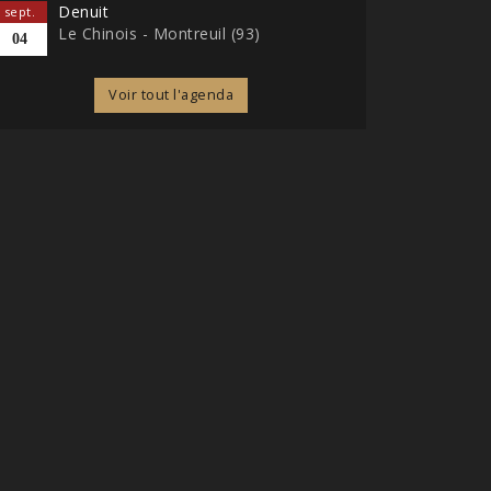
Denuit
sept.
Le Chinois - Montreuil (93)
04
Voir tout l'agenda