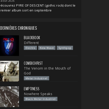
 août 2026
écouvrez PYRE OF DESCENT (gothic rock) dont le
premier album sort en septembre
DERNIÈRES CHRONIQUES
BLACKBOOK
Different
Electro
New Wave
Synthpop
COMBICHRIST
The Venom in the Mouth of
God
Metal Industriel
EMPTINESS
Nowhere Speaks
Black Metal Industriel