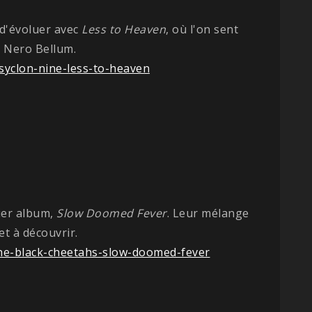
 d'évoluer avec
Less to Heaven
, où l'on sent
 Nero Bellum.
yclon-nine-less-to-heaven
ier album,
Slow Doomed Fever
. Leur mélange
t à découvrir.
he-black-cheetahs-slow-doomed-fever