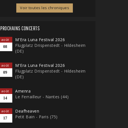
Voir toutes les chroniques
PROCHAINS CONCERTS
M'Era Luna Festival 2026
août
Flugplatz Drispenstedt - Hildesheim
08
(DE)
M'Era Luna Festival 2026
août
Flugplatz Drispenstedt - Hildesheim
09
(DE)
Amenra
août
Le Ferrailleur - Nantes (44)
14
Deafheaven
août
Petit Bain - Paris (75)
17