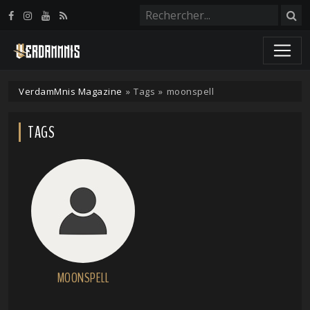
Panneau de gestion des cookies
VerdamMnis Magazine
»
Tags
»
moonspell
TAGS
MOONSPELL