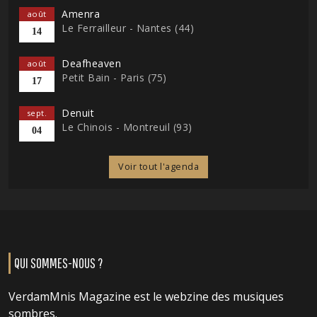
Amenra
août
Le Ferrailleur - Nantes (44)
14
Deafheaven
août
Petit Bain - Paris (75)
17
Denuit
sept.
Le Chinois - Montreuil (93)
04
Voir tout l'agenda
QUI SOMMES-NOUS ?
VerdamMnis Magazine est le webzine des musiques
sombres.