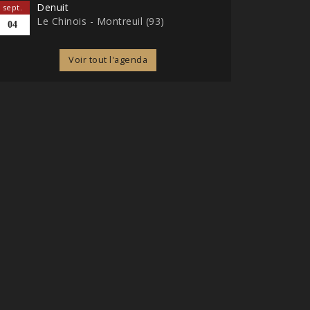
Denuit
sept.
Le Chinois - Montreuil (93)
04
Voir tout l'agenda