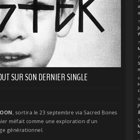
7
o
7
7
M
7
S
GOUT SUR SON DERNIER SINGLE
6
H
5
g
MOON
, sortira le 23 septembre via Sacred Bones
5
nier méfait comme une exploration d'un
M
ge générationnel.
t