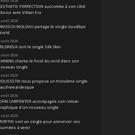
 août 2026
AESTHETIC PERFECTION succombe à son côté
bscur avec Villain Era
 août 2026
JANOSCH MOLDAU partage le single Goodbye
World
 août 2026
ILDREDA sort le single Silk Skin
 août 2026
HINING chante le froid du nord dans son
nouveau single
 août 2026
OLISSSTIK nous propose un troisième single
cauchemardesque
 août 2026
JOHN CARPENTER accompagne son roman
raphique d'un nouveau single
 août 2026
ORTIIS sort un single pour annoncer ses
ournées à venir