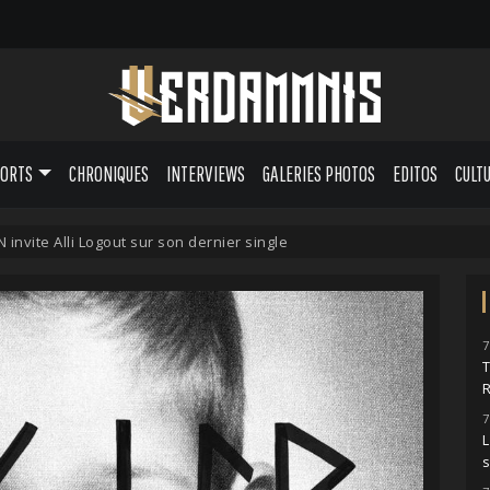
PORTS
CHRONIQUES
INTERVIEWS
GALERIES PHOTOS
EDITOS
CULT
nvite Alli Logout sur son dernier single
7
7
L