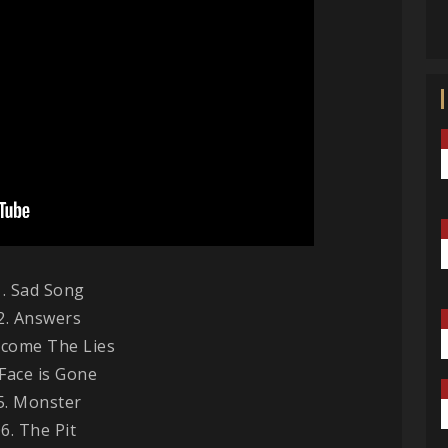
1. Sad Song
2. Answers
ecome The Lies
 Face is Gone
5. Monster
6. The Pit