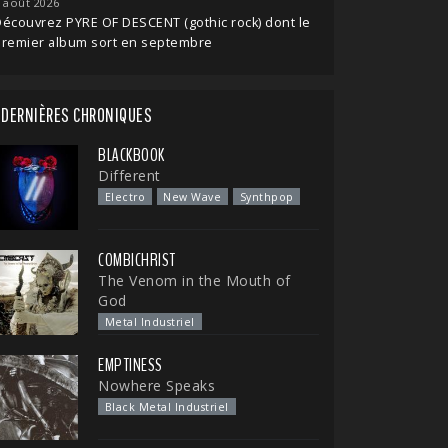
 août 2026
écouvrez PYRE OF DESCENT (gothic rock) dont le
premier album sort en septembre
DERNIÈRES CHRONIQUES
BLACKBOOK
Different
Electro
New Wave
Synthpop
COMBICHRIST
The Venom in the Mouth of
God
Metal Industriel
EMPTINESS
Nowhere Speaks
Black Metal Industriel