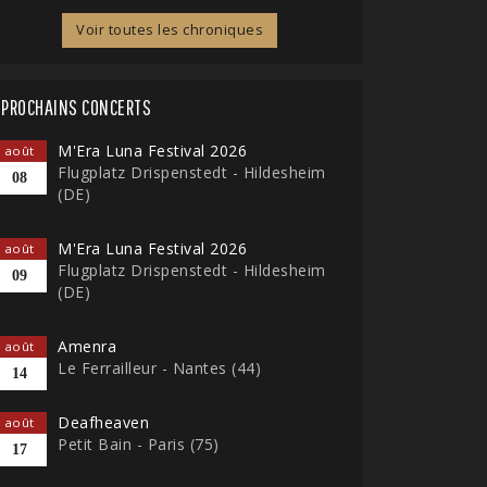
Voir toutes les chroniques
PROCHAINS CONCERTS
M'Era Luna Festival 2026
août
Flugplatz Drispenstedt - Hildesheim
08
(DE)
M'Era Luna Festival 2026
août
Flugplatz Drispenstedt - Hildesheim
09
(DE)
Amenra
août
Le Ferrailleur - Nantes (44)
14
Deafheaven
août
Petit Bain - Paris (75)
17