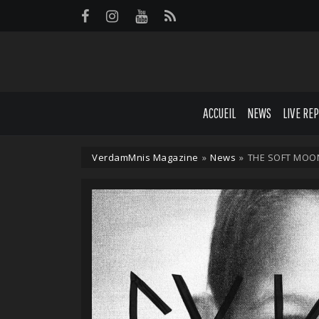
Panneau de gestion des cookies
ACCUEIL
NEWS
LIVE RE
VerdamMnis Magazine
»
News
»
THE SOFT MOON i