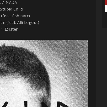
07. NADA
 Stupid Child
 (feat. fish narc)
en (feat. Alli Logout)
11. Exister