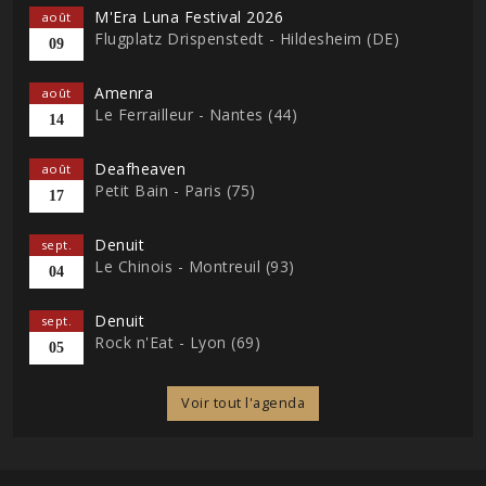
M'Era Luna Festival 2026
août
Flugplatz Drispenstedt - Hildesheim (DE)
09
Amenra
août
Le Ferrailleur - Nantes (44)
14
Deafheaven
août
Petit Bain - Paris (75)
17
Denuit
sept.
Le Chinois - Montreuil (93)
04
Denuit
sept.
Rock n'Eat - Lyon (69)
05
Voir tout l'agenda