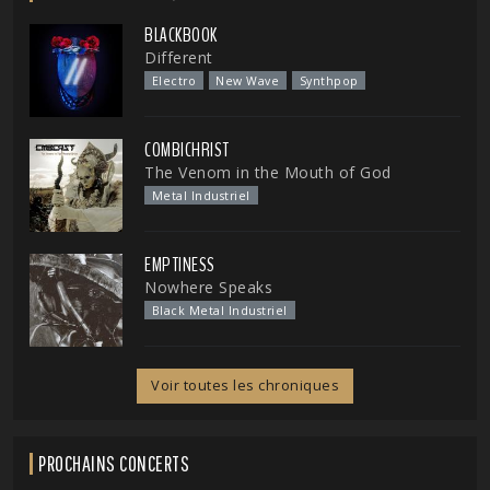
BLACKBOOK
Different
Electro
New Wave
Synthpop
COMBICHRIST
The Venom in the Mouth of God
Metal Industriel
EMPTINESS
Nowhere Speaks
Black Metal Industriel
Voir toutes les chroniques
PROCHAINS CONCERTS