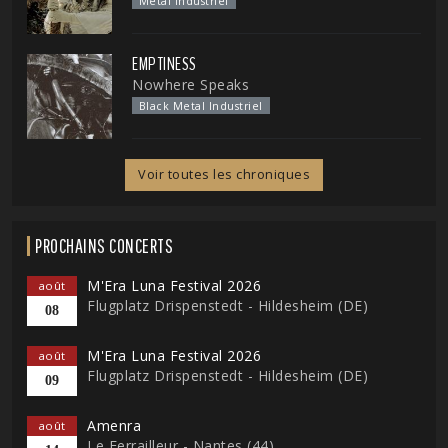
Metal Industriel
EMPTINESS
Nowhere Speaks
Black Metal Industriel
Voir toutes les chroniques
PROCHAINS CONCERTS
M'Era Luna Festival 2026
août
Flugplatz Drispenstedt - Hildesheim (DE)
08
M'Era Luna Festival 2026
août
Flugplatz Drispenstedt - Hildesheim (DE)
09
Amenra
août
Le Ferrailleur - Nantes (44)