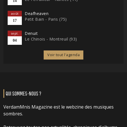
14
Deafheaven
août
Petit Bain - Paris (75)
17
Denuit
sept.
Le Chinois - Montreuil (93)
04
Voir tout l'agenda
QUI SOMMES-NOUS ?
VerdamMnis Magazine est le webzine des musiques
sombres.