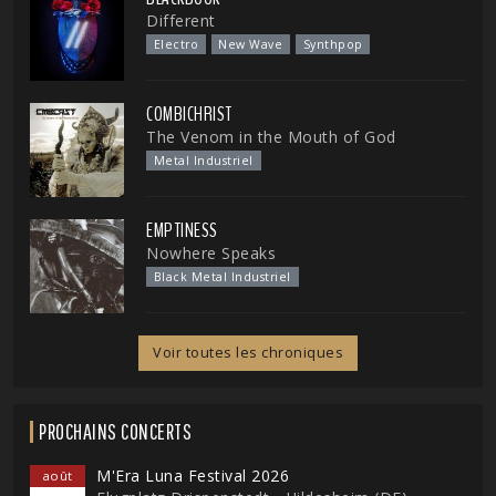
Different
Electro
New Wave
Synthpop
COMBICHRIST
The Venom in the Mouth of God
Metal Industriel
EMPTINESS
Nowhere Speaks
Black Metal Industriel
Voir toutes les chroniques
PROCHAINS CONCERTS
M'Era Luna Festival 2026
août