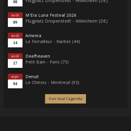
Flugplatz Drispenstedt - Hildesheim (DE)
08
M'Era Luna Festival 2026
août
Flugplatz Drispenstedt - Hildesheim (DE)
09
Amenra
août
Le Ferrailleur - Nantes (44)
14
Deafheaven
août
Petit Bain - Paris (75)
17
Denuit
sept.
Le Chinois - Montreuil (93)
04
Voir tout l'agenda