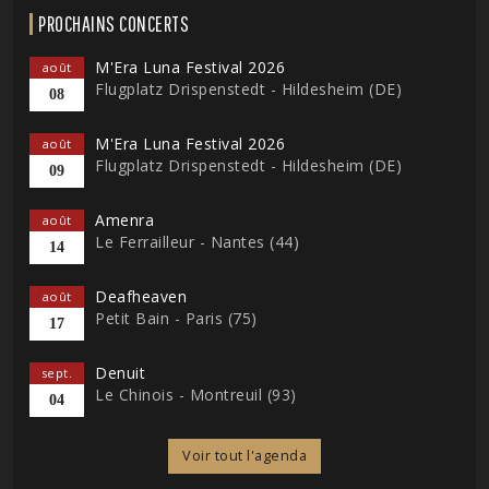
PROCHAINS CONCERTS
M'Era Luna Festival 2026
août
Flugplatz Drispenstedt - Hildesheim (DE)
08
M'Era Luna Festival 2026
août
Flugplatz Drispenstedt - Hildesheim (DE)
09
Amenra
août
Le Ferrailleur - Nantes (44)
14
Deafheaven
août
Petit Bain - Paris (75)
17
Denuit
sept.
Le Chinois - Montreuil (93)
04
Voir tout l'agenda