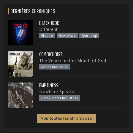
DERNIÈRES CHRONIQUES
BLACKBOOK
Different
Electro
New Wave
Synthpop
COMBICHRIST
The Venom in the Mouth of God
Metal Industriel
EMPTINESS
Nowhere Speaks
Black Metal Industriel
Voir toutes les chroniques