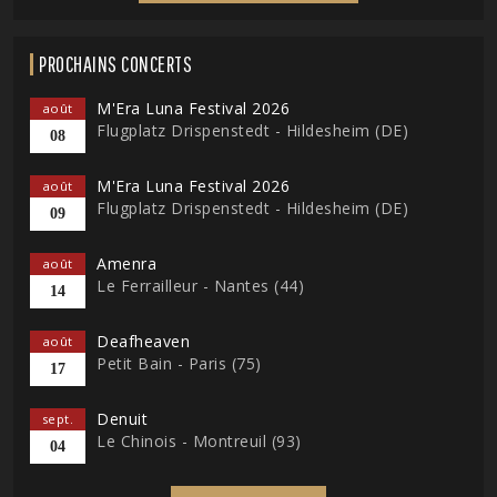
PROCHAINS CONCERTS
M'Era Luna Festival 2026
août
Flugplatz Drispenstedt - Hildesheim (DE)
08
M'Era Luna Festival 2026
août
Flugplatz Drispenstedt - Hildesheim (DE)
09
Amenra
août
Le Ferrailleur - Nantes (44)
14
Deafheaven
août
Petit Bain - Paris (75)
17
Denuit
sept.
Le Chinois - Montreuil (93)
04