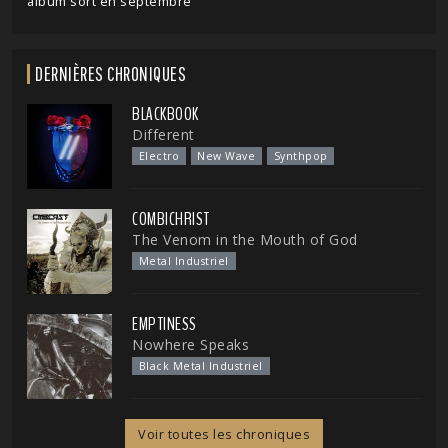
album sort en septembre
DERNIÈRES CHRONIQUES
BLACKBOOK
Different
Electro
New Wave
Synthpop
COMBICHRIST
The Venom in the Mouth of God
Metal Industriel
EMPTINESS
Nowhere Speaks
Black Metal Industriel
Voir toutes les chroniques