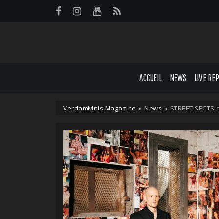
Panneau de gestion des cookies
ACCUEIL
NEWS
LIVE RE
VerdamMnis Magazine
»
News
»
STREET SECTS et