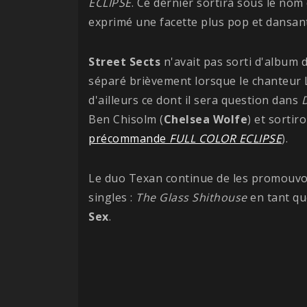
ECLIPSE
. Ce dernier sortira sous le nom
exprimé une facette plus pop et dansan
Street Sects
n'avait pas sorti d'album 
séparé brièvement lorsque le chanteur L
d'ailleurs ce dont il sera question dans
Ben Chisolm (
Chelsea
Wolfe
) et sortir
précommande
FULL COLOR ECLIPSE
).
Le duo Texan continue de les promouvoi
singles :
The Glass Shithouse
en tant qu
Sex
.