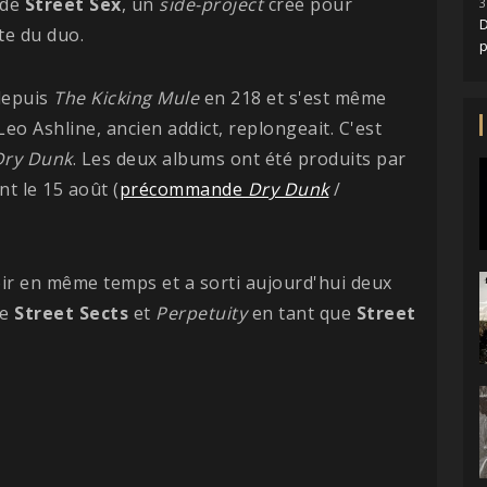
 de
Street
Sex
, un
side-project
créé pour
3
D
te du duo.
depuis
The Kicking Mule
en 218 et s'est même
eo Ashline, ancien addict, replongeait. C'est
Dry
Dunk
. Les deux albums ont été produits par
ont le 15 août (
précommande
Dry Dunk
/
r en même temps et a sorti aujourd'hui deux
e
Street Sects
et
Perpetuity
en tant que
Street