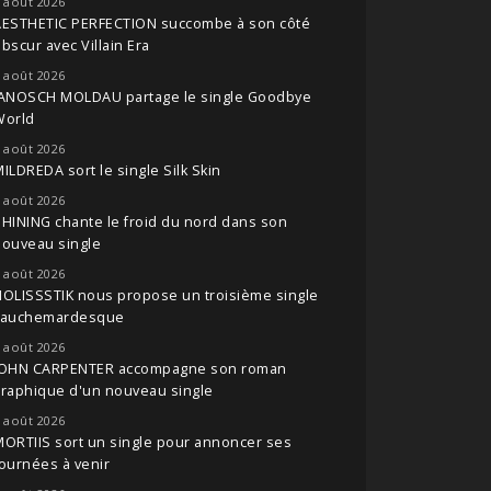
 août 2026
AESTHETIC PERFECTION succombe à son côté
bscur avec Villain Era
 août 2026
JANOSCH MOLDAU partage le single Goodbye
World
 août 2026
ILDREDA sort le single Silk Skin
 août 2026
HINING chante le froid du nord dans son
nouveau single
 août 2026
OLISSSTIK nous propose un troisième single
cauchemardesque
 août 2026
JOHN CARPENTER accompagne son roman
raphique d'un nouveau single
 août 2026
ORTIIS sort un single pour annoncer ses
ournées à venir