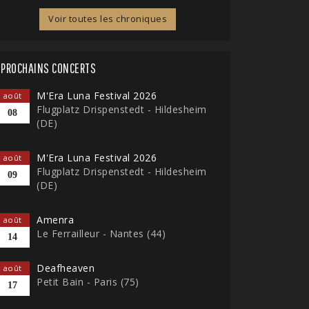
Voir toutes les chroniques
PROCHAINS CONCERTS
M'Era Luna Festival 2026
août
Flugplatz Drispenstedt - Hildesheim
08
(DE)
M'Era Luna Festival 2026
août
Flugplatz Drispenstedt - Hildesheim
09
(DE)
Amenra
août
Le Ferrailleur - Nantes (44)
14
Deafheaven
août
Petit Bain - Paris (75)
17