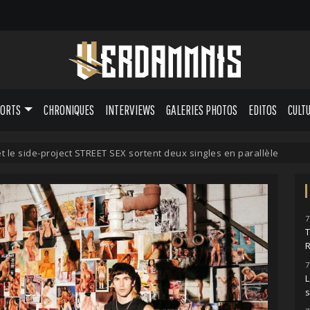
PORTS
CHRONIQUES
INTERVIEWS
GALERIES PHOTOS
EDITOS
CULT
 le side-project STREET SEX sortent deux singles en parallèle
7
7
L