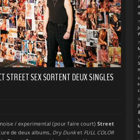
7
o
7
7
M
7
S
ECT STREET SEX SORTENT DEUX SINGLES
6
H
5
g
5
/ noise / experimental (pour faire court)
Street
M
ture de deux albums,
Dry
Dunk
et
FULL COLOR
t