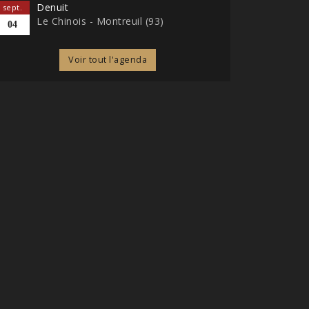
Denuit
sept.
Le Chinois - Montreuil (93)
04
Voir tout l'agenda