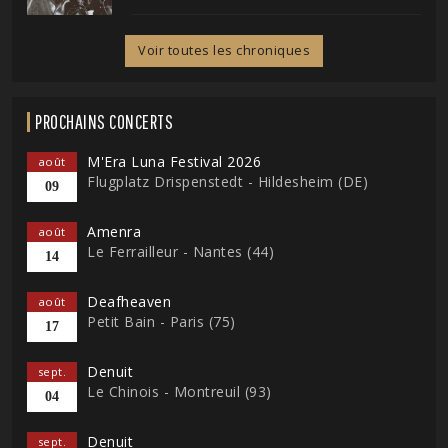
Voir toutes les chroniques
PROCHAINS CONCERTS
M'Era Luna Festival 2026
août
Flugplatz Drispenstedt - Hildesheim (DE)
09
Amenra
août
Le Ferrailleur - Nantes (44)
14
Deafheaven
août
Petit Bain - Paris (75)
17
Denuit
sept.
Le Chinois - Montreuil (93)
04
Denuit
sept.