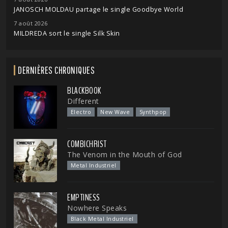
JANOSCH MOLDAU partage le single Goodbye World
7 août 2026
MILDREDA sort le single Silk Skin
DERNIÈRES CHRONIQUES
BLACKBOOK
Different
Electro
New Wave
Synthpop
COMBICHRIST
The Venom in the Mouth of God
Metal Industriel
EMPTINESS
Nowhere Speaks
Black Metal Industriel