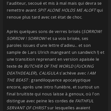
l'auditeur, secoué et mis à mal mais qui devra se
remettre avant
SPIT ALONE HOLDS ME ALOFT
qui
renoue plus tard avec cet état de choc.
Après quelques sons de verres brisés (
SORROW!
SORROW ! SORROW!
et sa voix brisée, ses
paroles issues d'une lettre d'adieu... et son
sample de Lars Ulrich mangeant un sandwich !) et
une transition reprenant en version apaisée le
texte de
BUTCHER OF THE WORLD
(
FUCKING
DEATHDEALER
),
CALIGULA
s'achève avec
I AM
THE BEAST
: grandiloquence apocalyptique
encore, après une intro funèbre, et surtout un
final bruitiste qui nous laisse à genoux, où l'on
distingue avec peine les cordes de
FAITHFUL
SERVANT OF CHRIST
sur lesquelles avaient