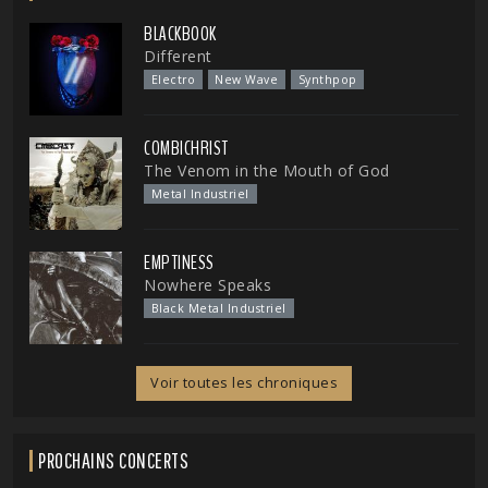
BLACKBOOK
Different
Electro
New Wave
Synthpop
COMBICHRIST
The Venom in the Mouth of God
Metal Industriel
EMPTINESS
Nowhere Speaks
Black Metal Industriel
Voir toutes les chroniques
PROCHAINS CONCERTS