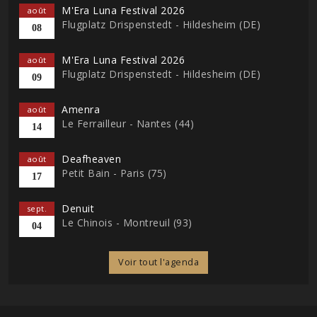
M'Era Luna Festival 2026
août
Flugplatz Drispenstedt - Hildesheim (DE)
08
M'Era Luna Festival 2026
août
Flugplatz Drispenstedt - Hildesheim (DE)
09
Amenra
août
Le Ferrailleur - Nantes (44)
14
Deafheaven
août
Petit Bain - Paris (75)
17
Denuit
sept.
Le Chinois - Montreuil (93)
04
Voir tout l'agenda