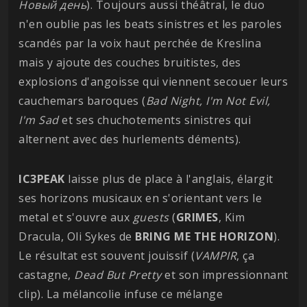
Новый день
). Toujours aussi théâtral, le duo
n'en oublie pas les beats sinistres et les paroles
scandés par la voix haut perchée de Kreslina
mais y ajoute des couches bruitistes, des
explosions d'angoisse qui viennent secouer leurs
cauchemars baroques (
Bad Night, I'm Not Evil,
I'm Sad
et ses chuchotements sinistres qui
alternent avec des hurlements déments).
IC3PEAK
laisse plus de place à l'anglais, élargit
ses horizons musicaux en s'orientant vers le
metal et s'ouvre aux
guests
(
GRIMES
, Kim
Dracula, Oli Sykes de
BRING ME THE HORIZON
).
Le résultat est souvent jouissif (
VAMPIR
, ça
castagne,
Dead But Pretty
et son impressionnant
clip). La mélancolie infuse ce mélange