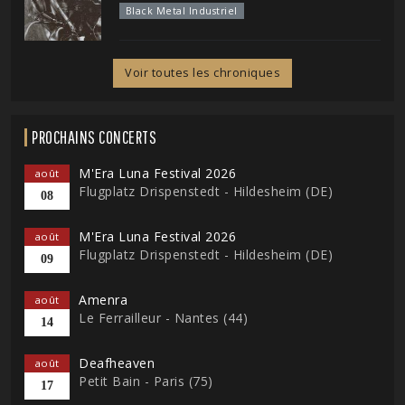
Black Metal Industriel
Voir toutes les chroniques
PROCHAINS CONCERTS
M'Era Luna Festival 2026
août
Flugplatz Drispenstedt - Hildesheim (DE)
08
M'Era Luna Festival 2026
août
Flugplatz Drispenstedt - Hildesheim (DE)
09
Amenra
août
Le Ferrailleur - Nantes (44)
14
Deafheaven
août
Petit Bain - Paris (75)
17