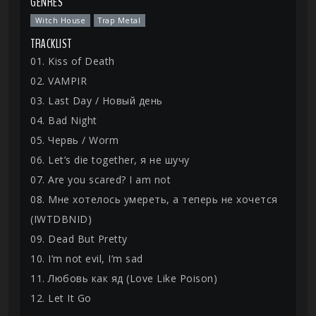
GENRES
Witch House
Trap Metal
TRACKLIST
01. Kiss of Death
02. VAMPIR
03. Last Day / Новый день
04. Bad Night
05. Червь / Worm
06. Let’s die together, я не шучу
07. Are you scared? I am not
08. Мне хотелось умереть, а теперь не хочется
(IWTDBNID)
09. Dead But Pretty
10. I’m not evil, I’m sad
11. Любовь как яд (Love Like Poison)
12. Let It Go