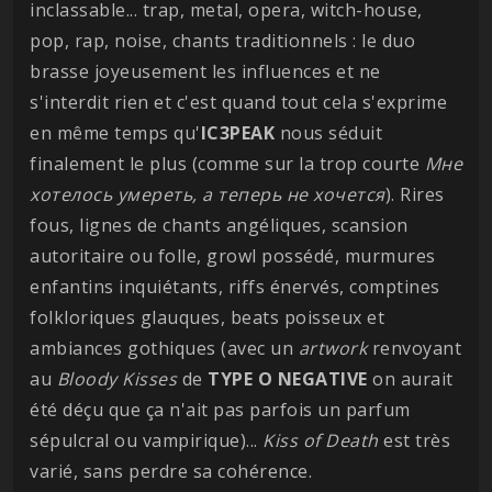
inclassable... trap, metal, opera, witch-house,
pop, rap, noise, chants traditionnels : le duo
brasse joyeusement les influences et ne
s'interdit rien et c'est quand tout cela s'exprime
en même temps qu'
IC3PEAK
nous séduit
finalement le plus (comme sur la trop courte
Мне
хотелось умереть, а теперь не хочется
). Rires
fous, lignes de chants angéliques, scansion
autoritaire ou folle, growl possédé, murmures
enfantins inquiétants, riffs énervés, comptines
folkloriques glauques, beats poisseux et
ambiances gothiques (avec un
artwork
renvoyant
au
Bloody Kisses
de
TYPE O NEGATIVE
on aurait
été déçu que ça n'ait pas parfois un parfum
sépulcral ou vampirique)...
Kiss of Death
est très
varié, sans perdre sa cohérence.