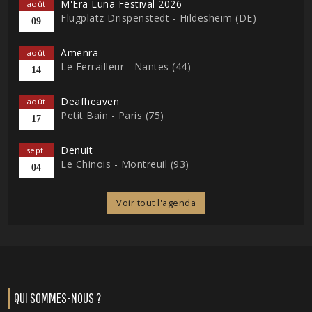
M'Era Luna Festival 2026
août
Flugplatz Drispenstedt - Hildesheim (DE)
09
Amenra
août
Le Ferrailleur - Nantes (44)
14
Deafheaven
août
Petit Bain - Paris (75)
17
Denuit
sept.
Le Chinois - Montreuil (93)
04
Voir tout l'agenda
QUI SOMMES-NOUS ?