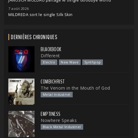
JANOSCH MOLDAU partage le single Goodbye World
7 août 2026
MILDREDA sort le single Silk Skin
DERNIÈRES CHRONIQUES
BLACKBOOK
Different
Electro
New Wave
Synthpop
COMBICHRIST
The Venom in the Mouth of God
Metal Industriel
EMPTINESS
Nowhere Speaks
Black Metal Industriel