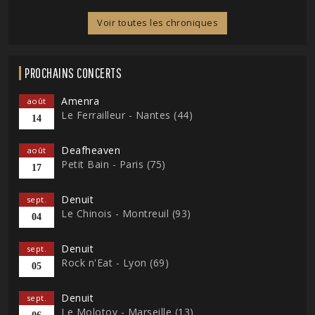
Voir toutes les chroniques
PROCHAINS CONCERTS
Amenra
août
Le Ferrailleur - Nantes (44)
14
Deafheaven
août
Petit Bain - Paris (75)
17
Denuit
sept.
Le Chinois - Montreuil (93)
04
Denuit
sept.
Rock n'Eat - Lyon (69)
05
Denuit
sept.
Le Molotov - Marseille (13)