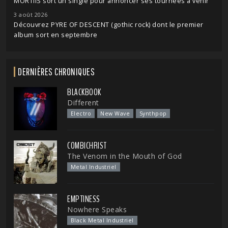
MORTIIS sort un single pour annoncer ses tournées à venir
3 août 2026
Découvrez PYRE OF DESCENT (gothic rock) dont le premier
album sort en septembre
DERNIÈRES CHRONIQUES
BLACKBOOK
Different
Electro
New Wave
Synthpop
COMBICHRIST
The Venom in the Mouth of God
Metal Industriel
EMPTINESS
Nowhere Speaks
Black Metal Industriel