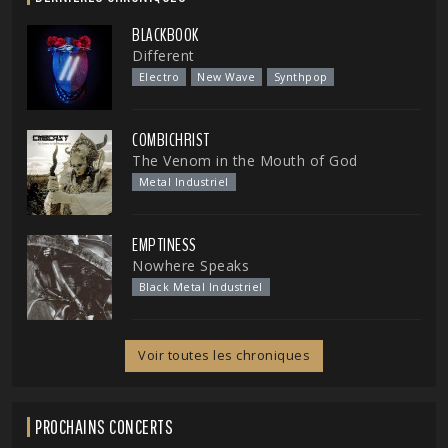
BLACKBOOK
Different
Electro
New Wave
Synthpop
COMBICHRIST
The Venom in the Mouth of God
Metal Industriel
EMPTINESS
Nowhere Speaks
Black Metal Industriel
Voir toutes les chroniques
PROCHAINS CONCERTS