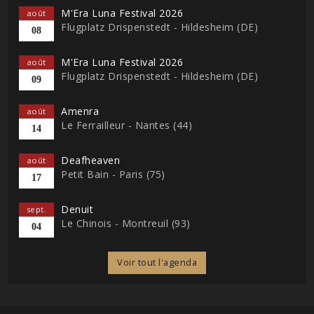
M'Era Luna Festival 2026
août
Flugplatz Drispenstedt - Hildesheim (DE)
08
M'Era Luna Festival 2026
août
Flugplatz Drispenstedt - Hildesheim (DE)
09
Amenra
août
Le Ferrailleur - Nantes (44)
14
Deafheaven
août
Petit Bain - Paris (75)
17
Denuit
sept.
Le Chinois - Montreuil (93)
04
Voir tout l'agenda