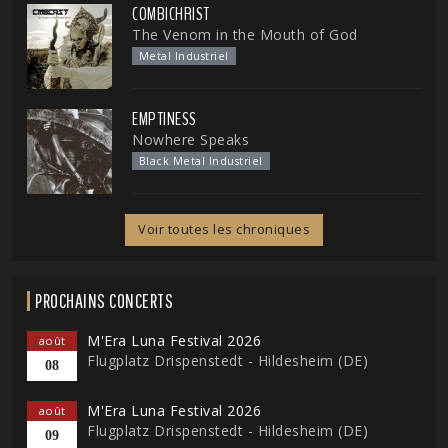
COMBICHRIST
The Venom in the Mouth of God
Metal Industriel
EMPTINESS
Nowhere Speaks
Black Metal Industriel
Voir toutes les chroniques
PROCHAINS CONCERTS
M'Era Luna Festival 2026
août
Flugplatz Drispenstedt - Hildesheim (DE)
08
M'Era Luna Festival 2026
août
Flugplatz Drispenstedt - Hildesheim (DE)
09