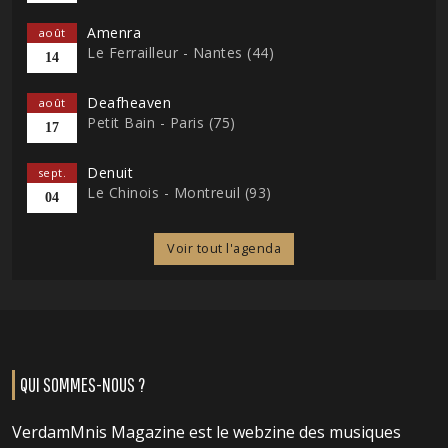
Amenra
août
Le Ferrailleur - Nantes (44)
14
Deafheaven
août
Petit Bain - Paris (75)
17
Denuit
sept.
Le Chinois - Montreuil (93)
04
Voir tout l'agenda
QUI SOMMES-NOUS ?
VerdamMnis Magazine est le webzine des musiques