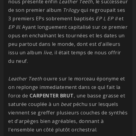
nous présente enfin
Leather Teeth
, le successeur
de son premier album
Trilogy
qui regroupait ses
3 premiers EPs sobrement baptisés
EP I
,
EP II
et
EP III
. Ayant longuement capitalisé sur ce premier
opus en enchaînant les tournées et les dates un
peu partout dans le monde, dont est d'ailleurs
issu un album
live
, il était temps de nous offrir
du neuf.
Leather Teeth
ouvre sur le morceau éponyme et
on replonge immediatement dans ce qui fait la
force de
CARPENTER BRUT
, une basse grasse et
saturée couplée à un
beat
péchu sur lesquels
viennent se greffer plusieurs couches de synthés
et d'arpèges bien agréables, donnant à
l'ensemble un côté plutôt orchestral.