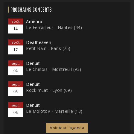
PROCHAINS CONCERTS
Amenra
août
Le Ferrailleur - Nantes (44)
14
Deafheaven
août
Petit Bain - Paris (75)
17
Denuit
sept.
Le Chinois - Montreuil (93)
04
Denuit
sept.
Rock n'Eat - Lyon (69)
05
Denuit
sept.
Le Molotov - Marseille (13)
06
Voir tout l'agenda