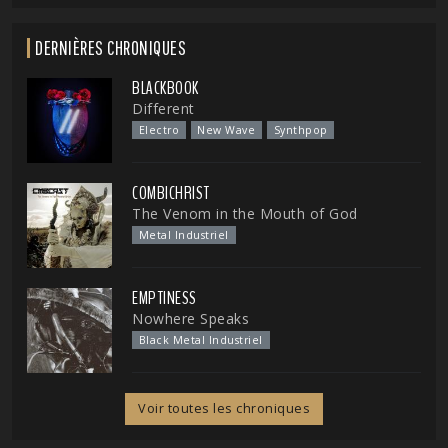
DERNIÈRES CHRONIQUES
BLACKBOOK
Different
Electro
New Wave
Synthpop
COMBICHRIST
The Venom in the Mouth of God
Metal Industriel
EMPTINESS
Nowhere Speaks
Black Metal Industriel
Voir toutes les chroniques