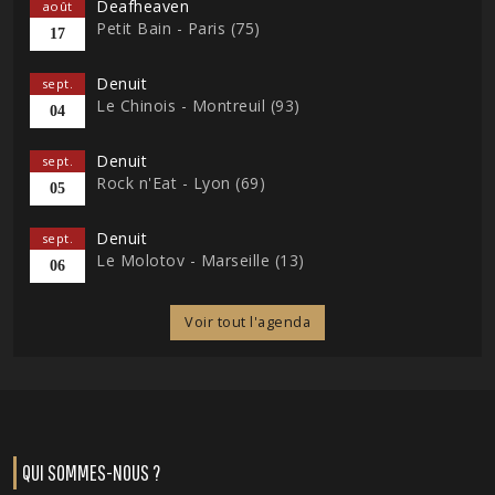
Deafheaven
août
Petit Bain - Paris (75)
17
Denuit
sept.
Le Chinois - Montreuil (93)
04
Denuit
sept.
Rock n'Eat - Lyon (69)
05
Denuit
sept.
Le Molotov - Marseille (13)
06
Voir tout l'agenda
QUI SOMMES-NOUS ?