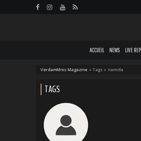
Panneau de gestion des cookies
ACCUEIL
NEWS
LIVE RE
VerdamMnis Magazine
»
Tags
»
namida
TAGS