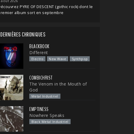
 août 2026
écouvrez PYRE OF DESCENT (gothic rock) dont le
premier album sort en septembre
DERNIÈRES CHRONIQUES
BLACKBOOK
Different
Electro
New Wave
Synthpop
COMBICHRIST
The Venom in the Mouth of
God
Metal Industriel
EMPTINESS
Nowhere Speaks
Black Metal Industriel