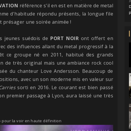
3
LVATION
référence s'il en est en matière de metal
D
mme d'habitude répondu présents, la longue file
ant présager une soirée animée !
ois jeunes suédois de
PORT NOIR
ont offert en
ec des influences allant du metal progressif à la
rêt ce groupe né en 2011, habitué des grands
en de très original mais une ambiance rock cool
îtrisée du chanteur Love Andersson. Beaucoup de
positions, avec un son moderne mis en valeur sur
arries
sorti en 2016. Le courant est bien passé
son premier passage à Lyon, aura laissé une très
 pour la voir en haute définition