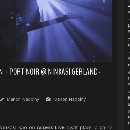
7
o
7
7
M
7
S
ON + PORT NOIR @ NINKASI GERLAND -
6
H
5
Manon Nadolny
Manon Nadolny
g
5
M
t
u Ninkasi Kao où
Access Live
avait placé la barre