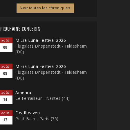
Voir toutes les chroniques
PROCHAINS CONCERTS
M'Era Luna Festival 2026
août
Flugplatz Drispenstedt - Hildesheim
08
(DE)
M'Era Luna Festival 2026
août
Flugplatz Drispenstedt - Hildesheim
09
(DE)
Amenra
août
Le Ferrailleur - Nantes (44)
14
Deafheaven
août
Petit Bain - Paris (75)
17