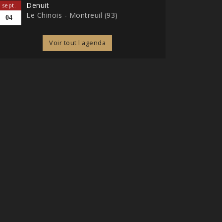
Denuit
sept.
Le Chinois - Montreuil (93)
04
Voir tout l'agenda