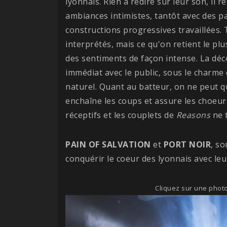
lyonnais. Rien à redire sur leur son, il 
ambiances intimistes, tantôt avec des 
constructions progressives travaillées
interprétés, mais ce qu'on retient le plu
des sentiments de façon intense. La déc
immédiat avec le public, sous le charme 
naturel. Quant au batteur, on ne peut qu'ê
enchaîne les coups et assure les choeurs
réceptifs et les couplets de
Reasons
ne t
PAIN OF SALVATION
et
PORT NOIR
, so
conquérir le coeur des lyonnais avec leu
Cliquez sur une photo