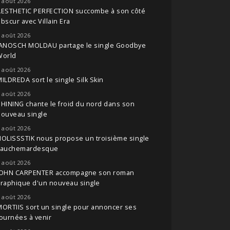
 août 2026
AESTHETIC PERFECTION succombe à son côté
bscur avec Villain Era
 août 2026
JANOSCH MOLDAU partage le single Goodbye
World
 août 2026
ILDREDA sort le single Silk Skin
 août 2026
HINING chante le froid du nord dans son
nouveau single
 août 2026
OLISSSTIK nous propose un troisième single
cauchemardesque
 août 2026
JOHN CARPENTER accompagne son roman
raphique d'un nouveau single
 août 2026
ORTIIS sort un single pour annoncer ses
ournées à venir