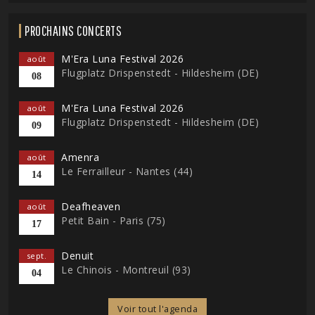
PROCHAINS CONCERTS
M'Era Luna Festival 2026
août
Flugplatz Drispenstedt - Hildesheim (DE)
08
M'Era Luna Festival 2026
août
Flugplatz Drispenstedt - Hildesheim (DE)
09
Amenra
août
Le Ferrailleur - Nantes (44)
14
Deafheaven
août
Petit Bain - Paris (75)
17
Denuit
sept.
Le Chinois - Montreuil (93)
04
Voir tout l'agenda