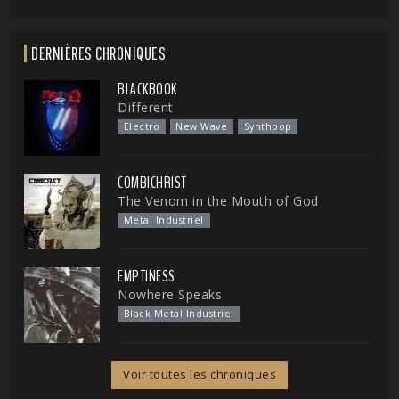
DERNIÈRES CHRONIQUES
BLACKBOOK
Different
Electro
New Wave
Synthpop
COMBICHRIST
The Venom in the Mouth of God
Metal Industriel
EMPTINESS
Nowhere Speaks
Black Metal Industriel
Voir toutes les chroniques